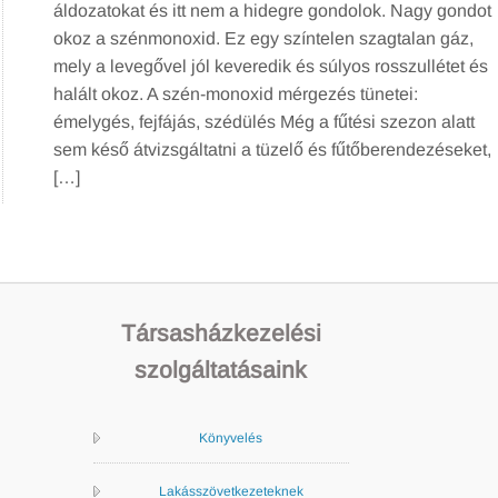
áldozatokat és itt nem a hidegre gondolok. Nagy gondot
okoz a szénmonoxid. Ez egy színtelen szagtalan gáz,
mely a levegővel jól keveredik és súlyos rosszullétet és
halált okoz. A szén-monoxid mérgezés tünetei:
émelygés, fejfájás, szédülés Még a fűtési szezon alatt
sem késő átvizsgáltatni a tüzelő és fűtőberendezéseket,
[…]
Társasházkezelési
szolgáltatásaink
Könyvelés
Lakásszövetkezeteknek