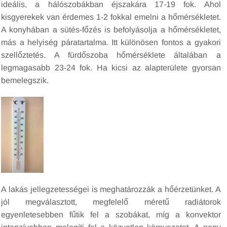
ideális, a hálószobákban éjszakára 17-19 fok. Ahol
kisgyerekek van érdemes 1-2 fokkal emelni a hőmérsékletet.
A konyhában a sütés-főzés is befolyásolja a hőmérsékletet,
más a helyiség páratartalma. Itt különösen fontos a gyakori
szellőztetés. A fürdőszoba hőmérséklete általában a
legmagasabb 23-24 fok. Ha kicsi az alapterülete gyorsan
bemelegszik.
A lakás jellegzetességei is meghatározzák a hőérzetünket. A
jól megválasztott, megfelelő méretű radiátorok
egyenletesebben fűtik fel a szobákat, míg a konvektor