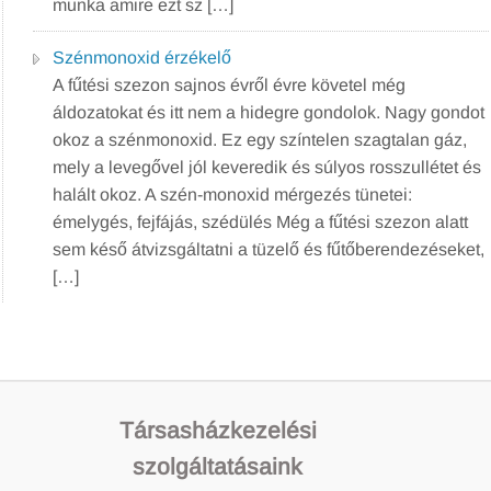
munka amire ezt sz […]
Szénmonoxid érzékelő
A fűtési szezon sajnos évről évre követel még
áldozatokat és itt nem a hidegre gondolok. Nagy gondot
okoz a szénmonoxid. Ez egy színtelen szagtalan gáz,
mely a levegővel jól keveredik és súlyos rosszullétet és
halált okoz. A szén-monoxid mérgezés tünetei:
émelygés, fejfájás, szédülés Még a fűtési szezon alatt
sem késő átvizsgáltatni a tüzelő és fűtőberendezéseket,
[…]
Társasházkezelési
szolgáltatásaink