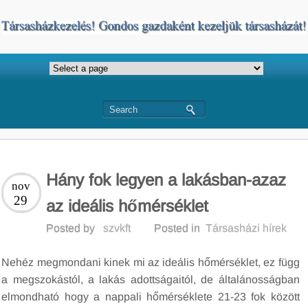
Hány fok legyen a lakásban-azaz
nov
29
az ideális hőmérséklet
Posted by
szvkft
Posted in
Társasházi hírek
Nehéz megmondani kinek mi az ideális hőmérséklet, ez függ
a megszokástól, a lakás adottságaitól, de általánosságban
elmondható hogy a nappali hőmérséklete 21-23 fok között