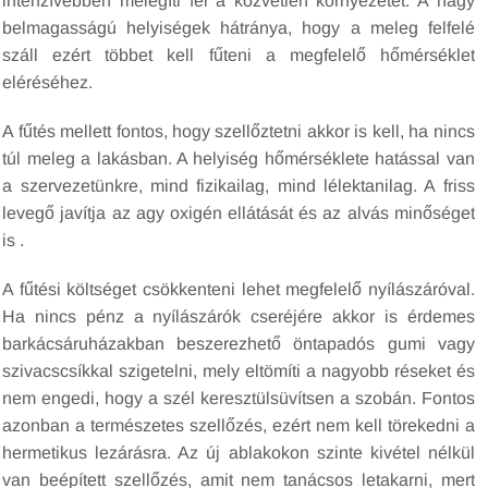
intenzívebben melegíti fel a közvetlen környezetet. A nagy
belmagasságú helyiségek hátránya, hogy a meleg felfelé
száll ezért többet kell fűteni a megfelelő hőmérséklet
eléréséhez.
A fűtés mellett fontos, hogy szellőztetni akkor is kell, ha nincs
túl meleg a lakásban. A helyiség hőmérséklete hatással van
a szervezetünkre, mind fizikailag, mind lélektanilag. A friss
levegő javítja az agy oxigén ellátását és az alvás minőséget
is .
A fűtési költséget csökkenteni lehet megfelelő nyílászáróval.
Ha nincs pénz a nyílászárók cseréjére akkor is érdemes
barkácsáruházakban beszerezhető öntapadós gumi vagy
szivacscsíkkal szigetelni, mely eltömíti a nagyobb réseket és
nem engedi, hogy a szél keresztülsüvítsen a szobán. Fontos
azonban a természetes szellőzés, ezért nem kell törekedni a
hermetikus lezárásra. Az új ablakokon szinte kivétel nélkül
van beépített szellőzés, amit nem tanácsos letakarni, mert